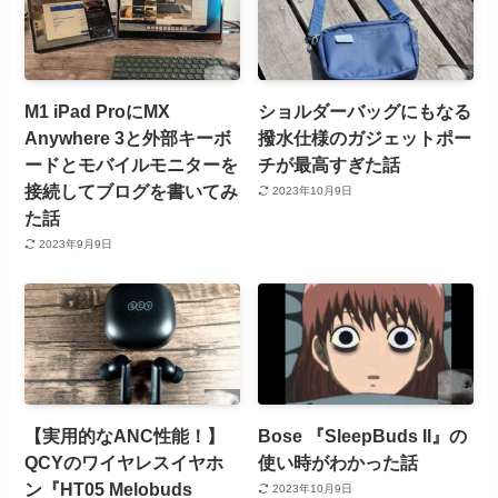
M1 iPad ProにMX
ショルダーバッグにもなる
Anywhere 3と外部キーボ
撥水仕様のガジェットポー
ードとモバイルモニターを
チが最高すぎた話
接続してブログを書いてみ
2023年10月9日
た話
2023年9月9日
【実用的なANC性能！】
Bose 『SleepBuds II』の
QCYのワイヤレスイヤホ
使い時がわかった話
ン『HT05 Melobuds
2023年10月9日