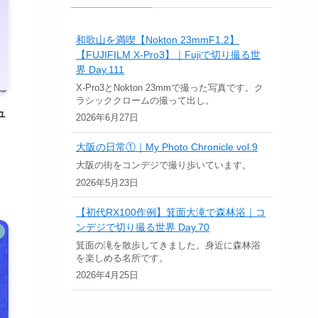
和歌山を満喫【Nokton 23mmF1.2】
【FUJIFILM X-Pro3】｜Fujiで切り撮る世
界 Day.111
X-Pro3とNokton 23mmで撮った写真です。ク
ラシッククロームの撮って出し。
ュ
2026年6月27日
大阪の日常①｜My Photo Chronicle vol.9
大阪の街をコンデジで撮り歩いています。
2026年5月23日
【初代RX100作例】箕面大滝で森林浴｜コ
ンデジで切り撮る世界 Day.70
箕面の滝を散歩してきました。身近に森林浴
を楽しめる名所です。
2026年4月25日