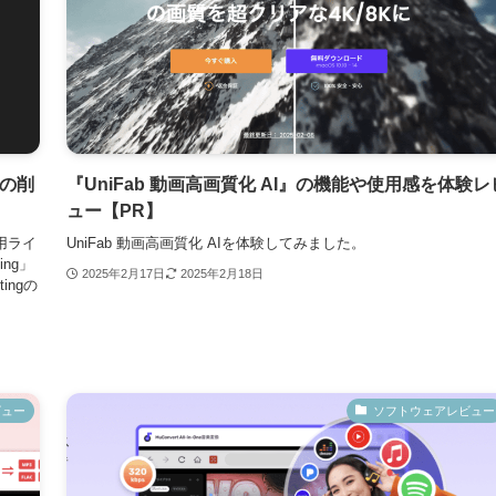
景の削
『UniFab 動画高画質化 AI』の機能や使用感を体験レ
ュー【PR】
試用ライ
UniFab 動画高画質化 AIを体験してみました。
ing」
2025年2月17日
2025年2月18日
ingの
ビュー
ソフトウェアレビュー