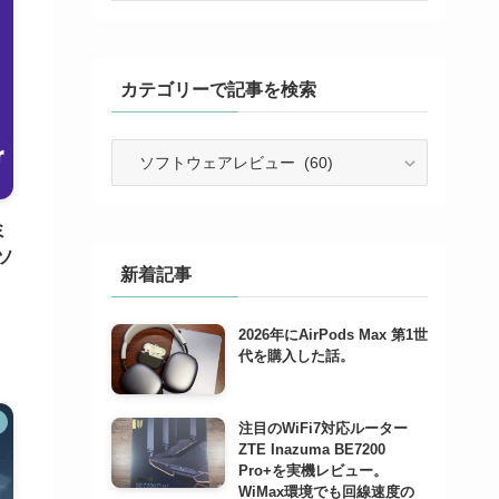
カテゴリーで記事を検索
カ
テ
ゴ
リ
ミ
ー
ソ
で
新着記事
記
事
2026年にAirPods Max 第1世
を
代を購入した話。
検
索
注目のWiFi7対応ルーター
ZTE Inazuma BE7200
Pro+を実機レビュー。
WiMax環境でも回線速度の