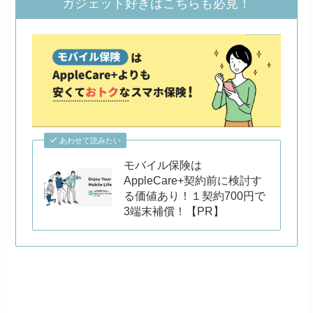
ガジェット好きはこちらも必見！
あわせて読みたい
モバイル保険は
AppleCare+契約前に検討す
る価値あり！１契約700円で
3端末補償！【PR】