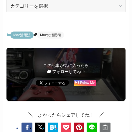
カ
テ
ゴ
リ
ー
Mac活用法
Macの活用術
この記事が気に入ったら
フォローしてね！
Follow Me
よかったらシェアしてね！