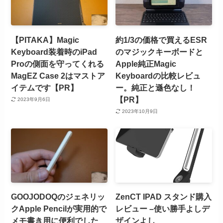
【PITAKA】Magic
約1/3の価格で買えるESR
Keyboard装着時のiPad
のマジックキーボードと
Proの側面を守ってくれる
Apple純正Magic
MagEZ Case 2はマストア
Keyboardの比較レビュ
イテムです【PR】
ー。純正と遜色なし！
【PR】
2023年9月6日
2023年10月9日
GOOJODOQのジェネリッ
ZenCT IPAD スタンド購入
クApple Pencilが実用的で
レビュー –使い勝手よしデ
メモ書き用に便利でした
ザインよし