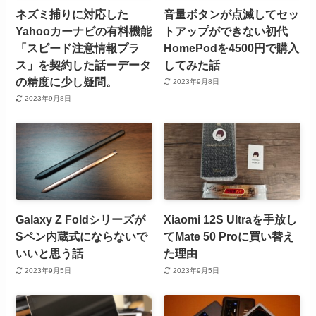
ネズミ捕りに対応した
音量ボタンが点滅してセッ
Yahooカーナビの有料機能
トアップができない初代
「スピード注意情報プラ
HomePodを4500円で購入
ス」を契約した話ーデータ
してみた話
の精度に少し疑問。
2023年9月8日
2023年9月8日
Galaxy Z Foldシリーズが
Xiaomi 12S Ultraを手放し
Sペン内蔵式にならないで
てMate 50 Proに買い替え
いいと思う話
た理由
2023年9月5日
2023年9月5日