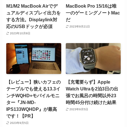
M1/M2 MacBook Airでデ
MacBook Pro 15/16は唯
ュアルディスプレイ出力を
一のゲーミングノートMac
する方法。Displaylink対
だ
応のUSBドックが必須
2023年9月21日
2023年10月9日
【レビュー】狭いカフェの
【充電要らず】Apple
テーブルでも使える13.3イ
Watch Ultraを2泊3日の出
ンチWQHD+モバイルモニ
張でお風呂の時間以外23
ター『JN-MD-
時間45分付け続けた結果
IPS133WQHDP』が最高
2023年9月5日
です！【PR】
2023年9月5日