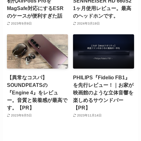
初代AirPods Proを
SENNHEISER HD 660S2
MagSafe対応にするESR
1ヶ月使用レビュー。最高
のケースが便利すぎた話
のヘッドホンです。
2023年9月9日
2024年3月19日
【異常なコスパ】
PHILIPS『Fidelio FB1』
SOUNDPEATSの
を先行レビュー！｜お家が
『Engine 4』をレビュ
映画館のような立体音響を
ー。音質と装着感が最高で
楽しめるサウンドバー
す。【PR】
【PR】
2023年9月5日
2023年11月14日