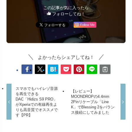
この記事が気に入ったら
フォローしてね！
Follow Me
よかったらシェアしてね！
スマホでもハイレゾ音源
【レビュー】
を再生できる
MOONDROPの4.4mm
DAC「Hidizs S9 PRO」
2Pinリケーブル「Line
がXperiaでの有線再生よ
K」でBlessing 2をバラン
りも高音質でオススメで
ス接続にしてみました
す【PR】