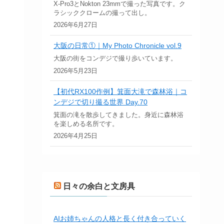
X-Pro3とNokton 23mmで撮った写真です。ク
ラシッククロームの撮って出し。
2026年6月27日
大阪の日常①｜My Photo Chronicle vol.9
大阪の街をコンデジで撮り歩いています。
2026年5月23日
【初代RX100作例】箕面大滝で森林浴｜コ
ンデジで切り撮る世界 Day.70
箕面の滝を散歩してきました。身近に森林浴
を楽しめる名所です。
2026年4月25日
日々の余白と文房具
AIお姉ちゃんの人格と長く付き合っていく