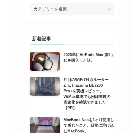
カ
テ
ゴ
リ
ー
で
新着記事
記
事
2026年にAirPods Max 第1世
を
代を購入した話。
検
索
注目のWiFi7対応ルーター
ZTE Inazuma BE7200
Pro+を実機レビュー。
WiMax環境でも回線速度の
高速化を確認できました
【PR】
MacBook Neoを1ヶ月使用し
て感じたこと。日常に溶け込
むMacBook。