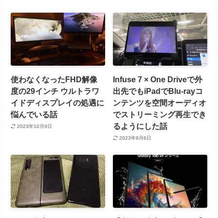
使わなくなったFHD解像
Infuse 7 × One Driveで外
度の29インチ ウルトラワ
出先でもiPadでBlu-rayコ
イドディスプレイの処遇に
ンテンツを空間オーディオ
悩んでいる話
でストリーミング再生でき
るようにした話
2023年10月9日
2023年9月6日