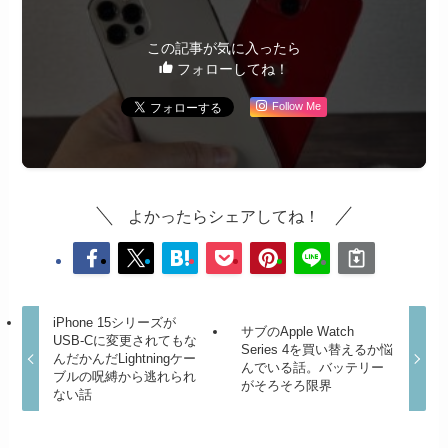
この記事が気に入ったら
フォローしてね！
Follow Me
よかったらシェアしてね！
iPhone 15シリーズが
サブのApple Watch
USB-Cに変更されてもな
Series 4を買い替えるか悩
んだかんだLightningケー
んでいる話。バッテリー
ブルの呪縛から逃れられ
がそろそろ限界
ない話