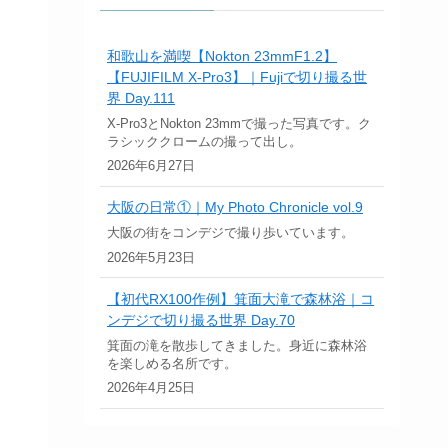
和歌山を満喫【Nokton 23mmF1.2】
【FUJIFILM X-Pro3】｜Fujiで切り撮る世
界 Day.111
X-Pro3とNokton 23mmで撮った写真です。ク
ラシッククロームの撮って出し。
2026年6月27日
大阪の日常①｜My Photo Chronicle vol.9
大阪の街をコンデジで撮り歩いています。
2026年5月23日
【初代RX100作例】箕面大滝で森林浴｜コ
ンデジで切り撮る世界 Day.70
箕面の滝を散歩してきました。身近に森林浴
を楽しめる名所です。
2026年4月25日