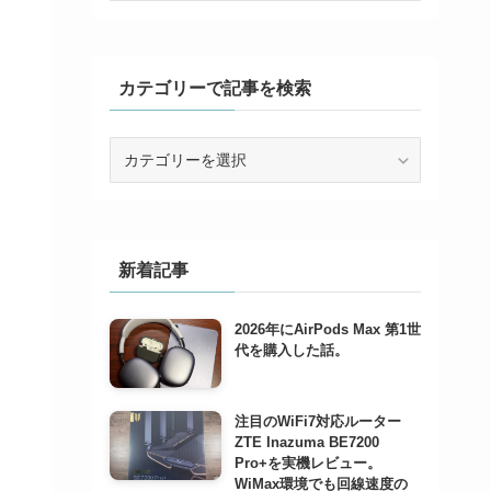
カテゴリーで記事を検索
カ
テ
ゴ
リ
ー
で
新着記事
記
事
2026年にAirPods Max 第1世
を
代を購入した話。
検
索
注目のWiFi7対応ルーター
ZTE Inazuma BE7200
Pro+を実機レビュー。
WiMax環境でも回線速度の