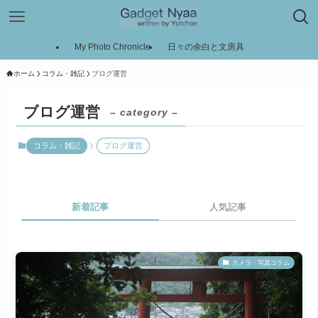
My Photo Chronicle
日々の余白と文房具
ホーム
コラム・雑記
ブログ運営
ブログ運営
– category –
コラム・雑記
ブログ運営
新着記事
人気記事
カメラ・写真コラム