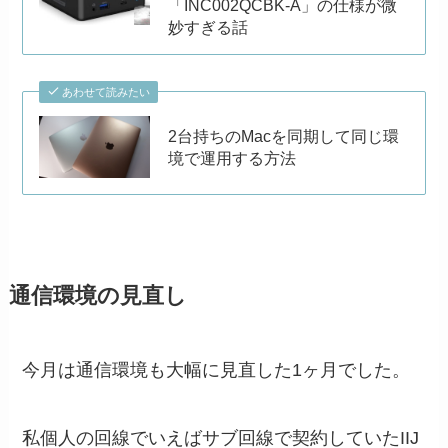
「INC002QCBK-A」の仕様が微
妙すぎる話
あわせて読みたい
2台持ちのMacを同期して同じ環
境で運用する方法
通信環境の見直し
今月は通信環境も大幅に見直した1ヶ月でした。
私個人の回線でいえばサブ回線で契約していたIIJ