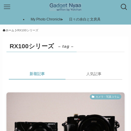
My Photo Chronicle
日々の余白と文房具
ホーム
RX100シリーズ
RX100シリーズ
– tag –
新着記事
人気記事
カメラ・写真コラム