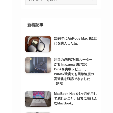
テ
ゴ
リ
ー
で
新着記事
記
事
2026年にAirPods Max 第1世
を
代を購入した話。
検
索
注目のWiFi7対応ルーター
ZTE Inazuma BE7200
Pro+を実機レビュー。
WiMax環境でも回線速度の
高速化を確認できました
【PR】
MacBook Neoを1ヶ月使用し
て感じたこと。日常に溶け込
むMacBook。