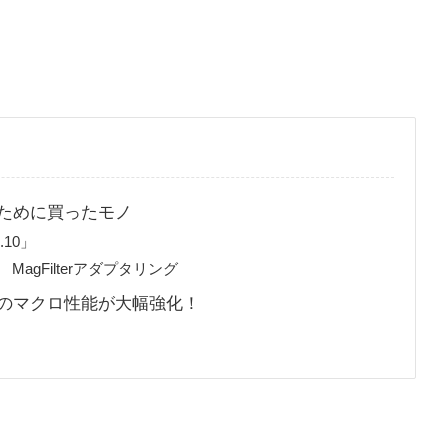
るために買ったモノ
10」
52㎜ MagFilterアダプタリング
7のマクロ性能が大幅強化！