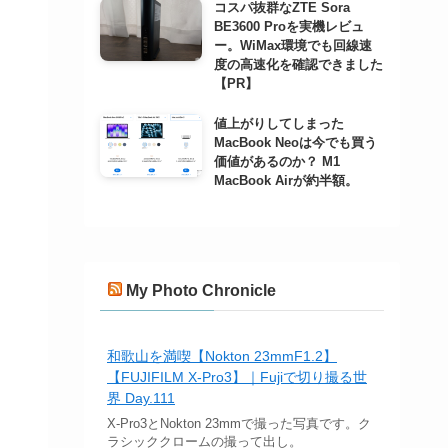
コスパ抜群なZTE Sora
BE3600 Proを実機レビュ
ー。WiMax環境でも回線速
度の高速化を確認できました
【PR】
値上がりしてしまった
MacBook Neoは今でも買う
価値があるのか？ M1
MacBook Airが約半額。
My Photo Chronicle
和歌山を満喫【Nokton 23mmF1.2】
【FUJIFILM X-Pro3】｜Fujiで切り撮る世
界 Day.111
X-Pro3とNokton 23mmで撮った写真です。ク
ラシッククロームの撮って出し。