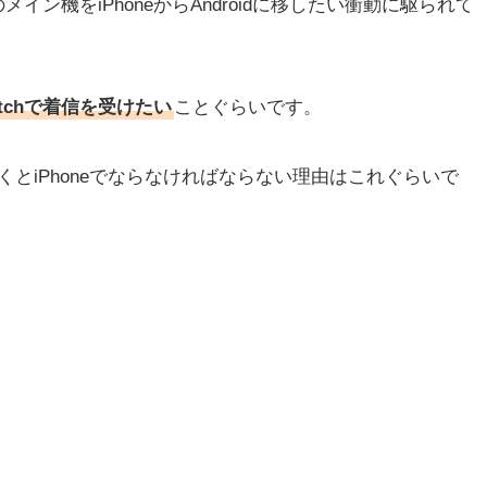
ン機をiPhoneからAndroidに移したい衝動に駆られて
Watchで着信を受けたい
ことぐらいです。
を除くとiPhoneでならなければならない理由はこれぐらいで