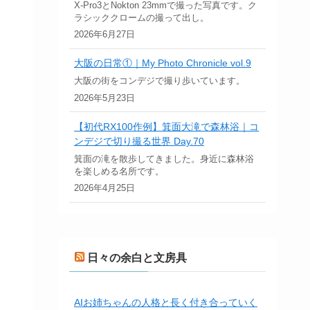
X-Pro3とNokton 23mmで撮った写真です。ク
ラシッククロームの撮って出し。
2026年6月27日
大阪の日常①｜My Photo Chronicle vol.9
大阪の街をコンデジで撮り歩いています。
2026年5月23日
【初代RX100作例】箕面大滝で森林浴｜コ
ンデジで切り撮る世界 Day.70
箕面の滝を散歩してきました。身近に森林浴
を楽しめる名所です。
2026年4月25日
日々の余白と文房具
AIお姉ちゃんの人格と長く付き合っていく