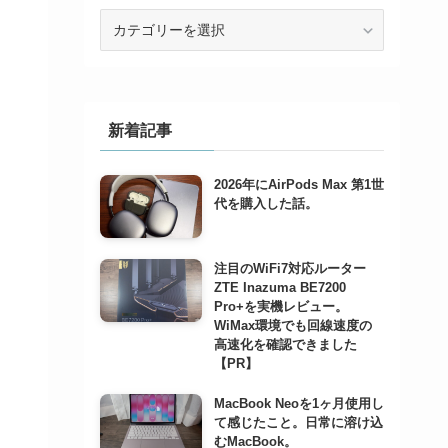
カ
テ
ゴ
リ
ー
で
新着記事
記
事
2026年にAirPods Max 第1世
を
代を購入した話。
検
索
注目のWiFi7対応ルーター
ZTE Inazuma BE7200
Pro+を実機レビュー。
WiMax環境でも回線速度の
高速化を確認できました
【PR】
MacBook Neoを1ヶ月使用し
て感じたこと。日常に溶け込
むMacBook。