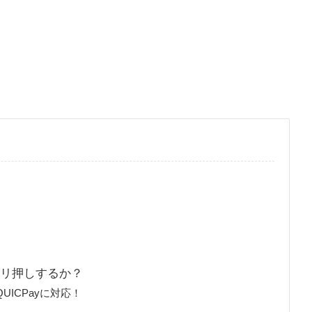
てゴリ押しするか？
iD/QUICPayに対応！