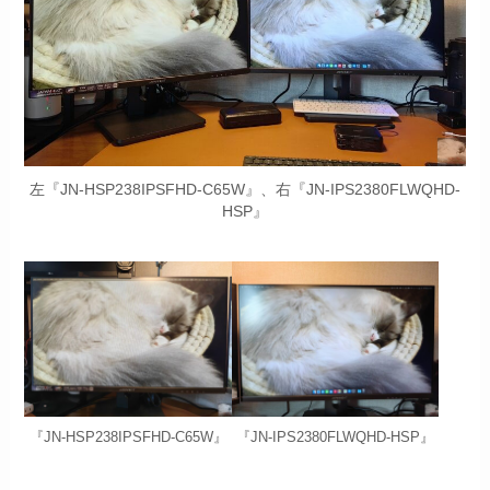
左『JN-HSP238IPSFHD-C65W』、右『JN-IPS2380FLWQHD-
HSP』
『JN-HSP238IPSFHD-C65W』
『JN-IPS2380FLWQHD-HSP』