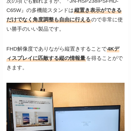
次の項でも触れますが、『JN-HSP238IPSFHD-
C65W』の多機能スタンドは
縦置き表示ができる
だけでなく角度調整も自由に行える
ので非常に使
い勝手のいい製品です。
FHD解像度でありながら縦置きすることで
4Kデ
ィスプレイに匹敵する縦の情報量
を得ることがで
きます。