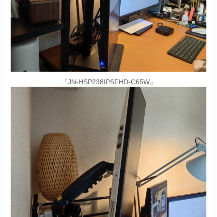
『JN-HSP238IPSFHD-C65W』