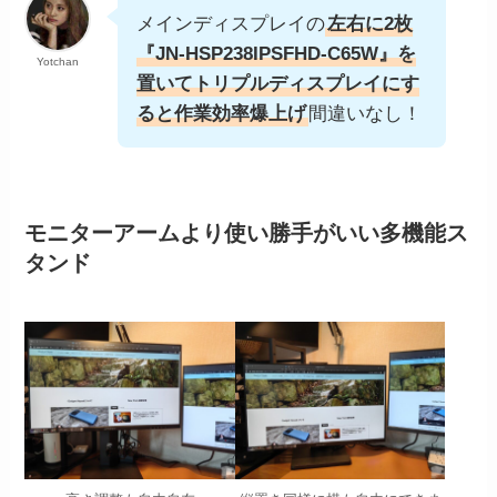
メインディスプレイの
左右に2枚
『JN-HSP238IPSFHD-C65W』を
Yotchan
置いてトリプルディスプレイにす
ると作業効率爆上げ
間違いなし！
モニターアームより使い勝手がいい多機能ス
タンド