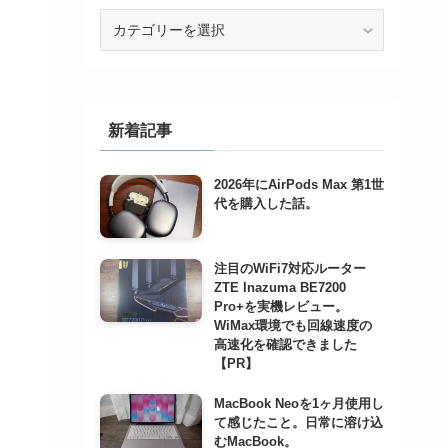
カ
テ
ゴ
リ
ー
で
新着記事
記
事
2026年にAirPods Max 第1世
を
代を購入した話。
検
索
注目のWiFi7対応ルーター
ZTE Inazuma BE7200
Pro+を実機レビュー。
WiMax環境でも回線速度の
高速化を確認できました
【PR】
MacBook Neoを1ヶ月使用し
て感じたこと。日常に溶け込
むMacBook。