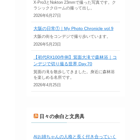
X-Pro3とNokton 23mmで撮った写真です。ク
ラシッククロームの撮って出し。
2026年6月27日
大阪の日常①｜My Photo Chronicle vol.9
大阪の街をコンデジで撮り歩いています。
2026年5月23日
【初代RX100作例】箕面大滝で森林浴｜コ
ンデジで切り撮る世界 Day.70
箕面の滝を散歩してきました。身近に森林浴
を楽しめる名所です。
2026年4月25日
日々の余白と文房具
AIお姉ちゃんの人格と長く付き合っていく