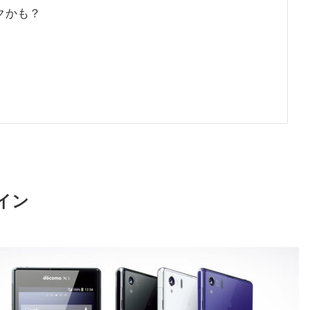
クかも？
イン