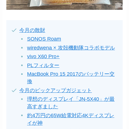
今月の散財
SONOS Roam
wiredwena × 攻殻機動隊コラボモデル
vivo X60 Pro+
PLフィルター
MacBook Pro 15 2017のバッテリー交
換
今月のピックアップガジェット
理想のディスプレイ「JN-5X40」が最
高すぎました
約4万円の65W給電対応4Kディスプレ
イが神