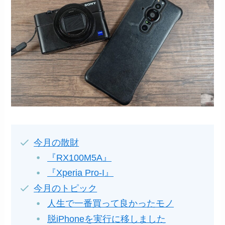
今月の散財
『RX100M5A』
『Xperia Pro-I』
今月のトピック
人生で一番買って良かったモノ
脱iPhoneを実行に移しました