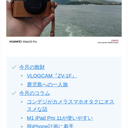
今月の散財
VLOGCAM『ZV-1F』
鹿児島への一人旅
今月のコラム
コンデジがカメラスマホオタクにオス
スメな話
M1 iPad Pro 11が使いやすい
脱iPhone計画に着手