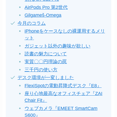
AirPods Pro 第2世代
Gilgameš-Omega
今月のコラム
iPhoneをケースなしの裸運用するメリ
ット
ガジェット以外の趣味が欲しい
読書の魅力について
実質〇〇円理論の罠
三千円の使い方
デスク環境が一変しました
FlexiSpotの電動昇降式デスク『E8』
座り心地最高なオフィスチェア『ZAI
Chair Fit』
ウェブカメラ『EMEET SmartCam
S600』