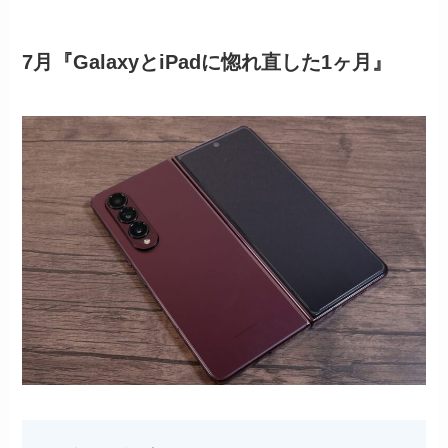
7月『GalaxyとiPadに惚れ直した1ヶ月』