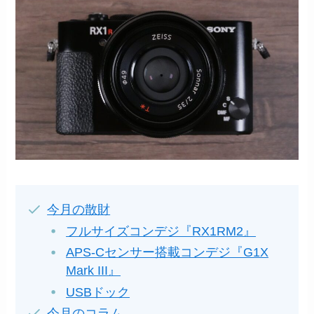
今月の散財
フルサイズコンデジ『RX1RM2』
APS-Cセンサー搭載コンデジ『G1X
Mark III』
USBドック
今月のコラム