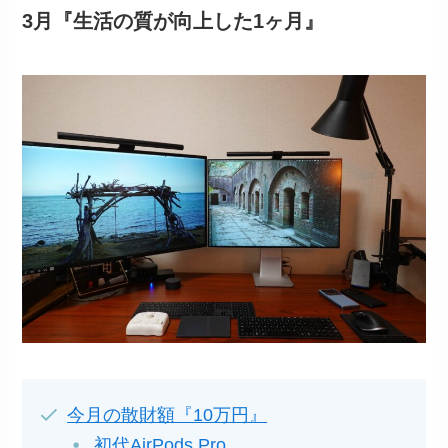
3月『生活の質が向上した1ヶ月』
今月の散財額『10万円』
初代AirPods Pro