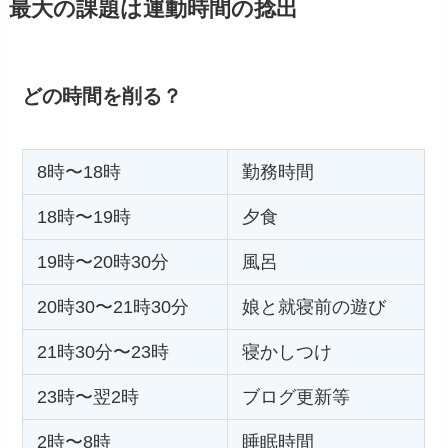
最大の課題は運動時間の捻出
どの時間を削る？
8時〜18時
勤務時間
18時〜19時
夕食
19時〜20時30分
風呂
20時30〜21時30分
娘と就寝前の遊び
21時30分〜23時
寝かしつけ
23時〜翌2時
ブログ更新等
2時〜8時
睡眠時間