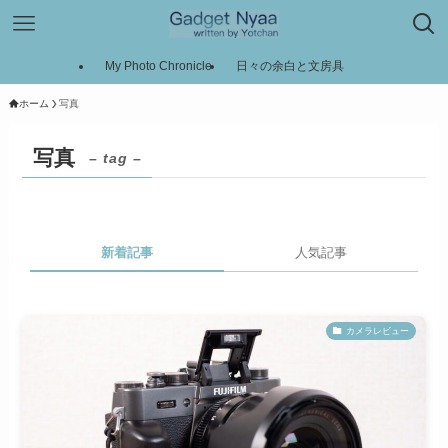
My Photo Chronicle
日々の余白と文房具
ホーム
写真
写真
– tag –
新着記事
人気記事
カメラレビュー