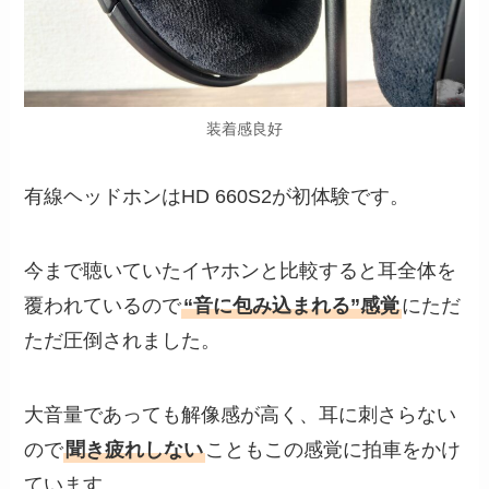
装着感良好
有線ヘッドホンはHD 660S2が初体験です。
今まで聴いていたイヤホンと比較すると耳全体を
覆われているので
“音に包み込まれる”感覚
にただ
ただ圧倒されました。
大音量であっても解像感が高く、耳に刺さらない
ので
聞き疲れしない
こともこの感覚に拍車をかけ
ています。